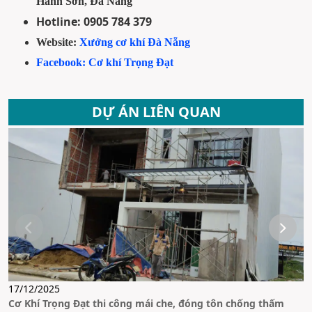
Hành Sơn, Đà Nẵng
Hotline: 0905 784 379
Website: 
Xưởng cơ khí Đà Nẵng
Facebook: Cơ khí Trọng Đạt
DỰ ÁN LIÊN QUAN
17/12/2025
0
Cơ Khí Trọng Đạt thi công mái che, đóng tôn chống thấm
H