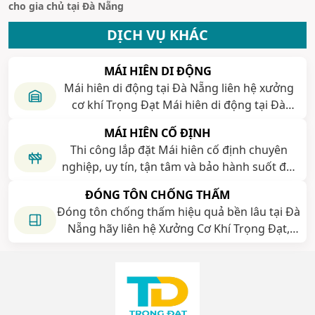
cho gia chủ tại Đà Nẵng
x
DỊCH VỤ KHÁC
MÁI HIÊN DI ĐỘNG
Mái hiên di động tại Đà Nẵng liên hệ xưởng
cơ khí Trọng Đạt Mái hiên di động tại Đà
Nẵng liên hệ xưởng cơ khí Trọng Đạt Mái hiên
MÁI HIÊN CỐ ĐỊNH
di động tại Đà Nẵng liên hệ xưởng cơ khí
Thi công lắp đặt Mái hiên cố định chuyên
Trọng Đạt
nghiệp, uy tín, tận tâm và bảo hành suốt đời
Thi công lắp đặt Mái hiên cố định chuyên
ĐÓNG TÔN CHỐNG THẤM
nghiệp, uy tín, tận tâm và bảo hành suốt đời
Đóng tôn chống thấm hiệu quả bền lâu tại Đà
Nẵng hãy liên hệ Xưởng Cơ Khí Trọng Đạt,
Đóng tôn chống thấm hiệu quả bền lâu tại Đà
Nẵng, Đóng tôn chống thấm hiệu quả bền lâu
tại Đà Nẵng