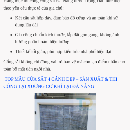
Hạng mục thi công cổng sắt Đà Nẵng được Trọng Đạt thực hiện 
theo yêu cầu thực tế của gia chủ:
Kết cấu sắt hộp dày, đảm bảo độ cứng và an toàn khi sử 
dụng lâu dài
Gia công chuẩn kích thước, lắp đặt gọn gàng, không ảnh 
hưởng phần hoàn thiện tường
Thiết kế tối giản, phù hợp kiến trúc nhà phố hiện đại
Cổng sắt không chỉ đóng vai trò bảo vệ mà còn tạo điểm nhấn cho 
toàn bộ mặt tiền ngôi nhà.
 TOP MẪU CỬA SẮT 4 CÁNH ĐẸP – SẢN XUẤT & THI 
CÔNG TẠI XƯỞNG CƠ KHÍ TẠI ĐÀ NẴNG